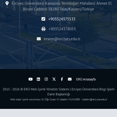
Erciyes Üniversitesi Kampüsü Yenidoğan Mahallesi Ahmet El
Biruni Caddesi 38280 Talas/Kayseri/Türkiye
+903524375535
+903524378053
ersem@erciyes.edu.tr
ERÜ Anasayfa
2015 - 2026 © ERÜ Web İçerik Yönetim Sistemi | Erciyes Üniversitesi Bilgi İşlem
Daire Başkanlığı
Web sitesi içerik sorumlusu: Dr. Öğr. Üyesi M. İzzettin YILMAZER - izzettin@erciyes.edu.tr