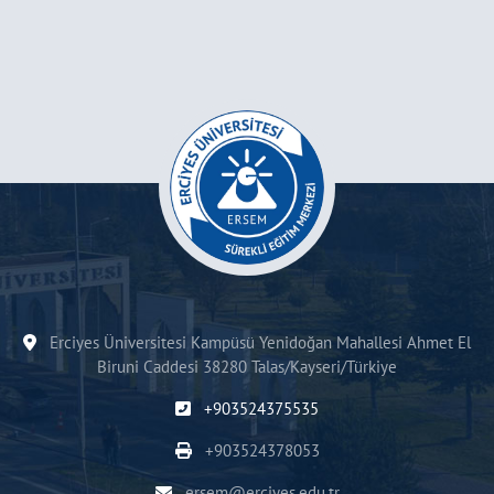
Erciyes Üniversitesi Kampüsü Yenidoğan Mahallesi Ahmet El
Biruni Caddesi 38280 Talas/Kayseri/Türkiye
+903524375535
+903524378053
ersem@erciyes.edu.tr