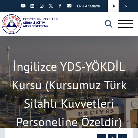
ERÜ Anasayfa
TR
EN
×
İngilizce YDS-YÖKDİL
Kursu (Kursumuz Türk
Silahlı Kuvvetleri
Personeline Özeldir)